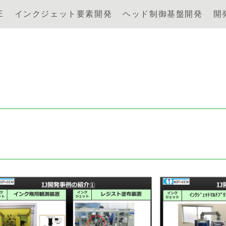
E
インクジェット要素開発
ヘッド制御基盤開発
開